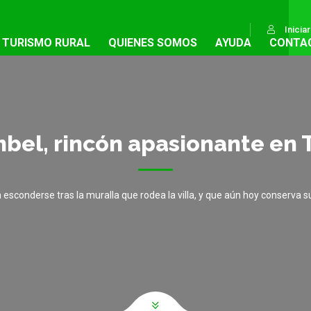
Inicia
TURISMO RURAL
QUIENES SOMOS
AYUDA
CONTA
bel, rincón apasionante en 
esconderse tras la muralla que rodea la villa, y que aún hoy conserva s