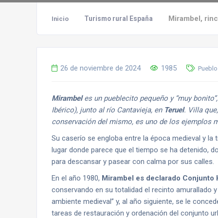
Mirambel, rin
Turismo rural España
Inicio
26 de noviembre de 2024
1985
Pueblo
Mirambel
es un pueblecito pequeño y “muy bonito”,
Ibérico), junto al río Cantavieja, en
Teruel
. Villa qu
conservación del mismo, es uno de los ejemplos má
Su caserío se engloba entre la época medieval y la 
lugar donde parece que el tiempo se ha detenido, don
para descansar y pasear con calma por sus calles.
En el año 1980,
Mirambel es declarado Conjunto H
conservando en su totalidad el recinto amurallado y 
ambiente medieval” y, al año siguiente, se le conce
tareas de restauración y ordenación del conjunto urb