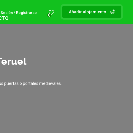
Añadir alojamiento
r Sesión / Registrarse
0
CTO
Teruel
us puertas o portales medievales.