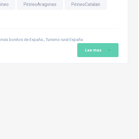
rineo
PirineoAragones
PirineoCatalan
,
 más bonitos de España
Turismo rural España
Lee mas