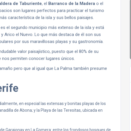
aldera de Taburiente
, el
Barranco de la Madera
o el
pacios son lugares perfectos para practicar el turismo
ás característica de la isla y sus bellos paisajes.
e, es el segundo municipio más extenso de la isla y está
o y Arico el Nuevo. Lo que más destaca de él son sus
pulares por sus maravillosas playas y su gastronomía.
indudable valor paisajístico, puesto que el 80% de su
e nos permiten conocer lugares únicos.
tamaño pero que al igual que La Palma también presume
rife
ialmente, en especial las extensas y bonitas playas de los
anadilla de Abona; y la Playa de las Teresitas, ubicada en
 de Garajonay en La Gomera: entre los frondosos bosques de