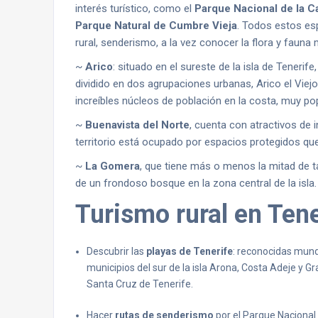
interés turístico, como el
Parque Nacional de la C
Parque Natural de Cumbre Vieja
. Todos estos es
rural, senderismo, a la vez conocer la flora y fauna m
~
Arico
: situado en el sureste de la isla de Tenerif
dividido en dos agrupaciones urbanas, Arico el Viej
increíbles núcleos de población en la costa, muy po
~
Buenavista del Norte
, cuenta con atractivos de 
territorio está ocupado por espacios protegidos qu
~
La Gomera
, que tiene más o menos la mitad de 
de un frondoso bosque en la zona central de la isla.
Turismo rural en Tene
Descubrir las
playas de Tenerife
: reconocidas mund
municipios del sur de la isla Arona, Costa Adeje y Gr
Santa Cruz de Tenerife.
Hacer
rutas de senderismo
por el Parque Nacional