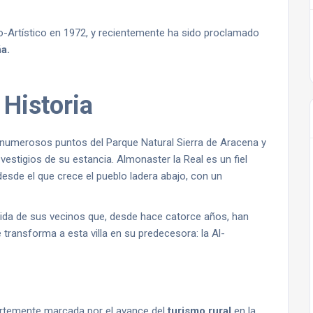
o-Artístico en 1972, y recientemente ha sido proclamado
a.
 Historia
 numerosos puntos del Parque Natural Sierra de Aracena y
stigios de su estancia. Almonaster la Real es un fiel
desde el que crece el pueblo ladera abajo, con un
ida de sus vecinos que, desde hace catorce años, han
transforma a esta villa en su predecesora: la Al-
uertemente marcada por el avance del
turismo rural
en la