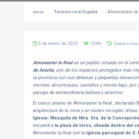
Almonaster la
Turismo rural España
Inicio
6 de enero de 2024
2544
Pueblos más 
Almonaster la Real
es un pueblo situado en el cent
de Aroche
, uno de los espacios protegidos más im
la provincia con sus dehesas y pequeñas elevacio
encinas, alcornoques, castaños y monte bajo, po
paisaje de extraordinaria belleza y atractivo.
El casco urbano de Almonaster la Real , declarado Bi
arquitectura de la zona y un núcleo recogido, limpio
Iglesia- Mezquita de Ntra. Sra. de la Concepció
encuentra
la plaza de toros, situada dentro del ca
Almonaster la Real son la
Iglesia parroquial de S. 