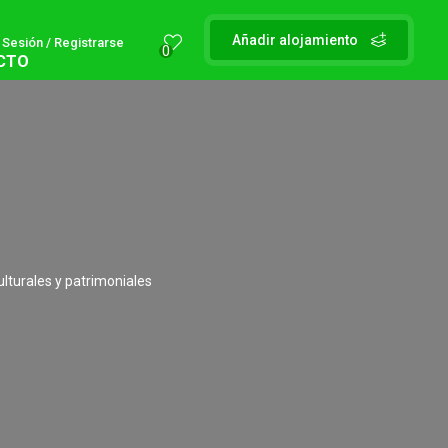
Añadir alojamiento
r Sesión / Registrarse
0
CTO
ulturales y patrimoniales